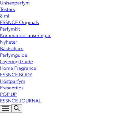
Unisexparfym
Testers
8 ml
ESSNCE Originals
Parfymkit
Kommande lanseringar
Nyheter
Bästsäljare
Parfymguide
Layering Guide
Home Fragrance
ESSNCE BODY
Höstparfym
Presenttips
POP UP
ESSNCE JOURNAL