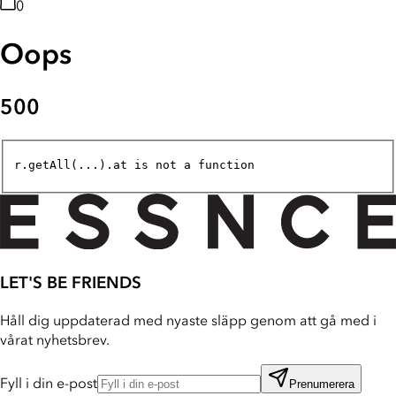
0
Oops
500
r.getAll(...).at is not a function
LET'S BE FRIENDS
Håll dig uppdaterad med nyaste släpp genom att gå med i
vårat nyhetsbrev.
Fyll i din e-post
Prenumerera