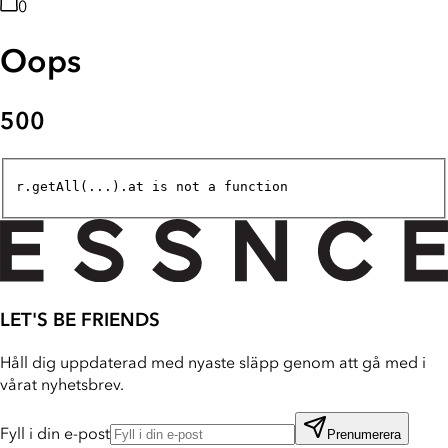
0
Oops
500
r.getAll(...).at is not a function
LET'S BE FRIENDS
Håll dig uppdaterad med nyaste släpp genom att gå med i
vårat nyhetsbrev.
Fyll i din e-post
Prenumerera