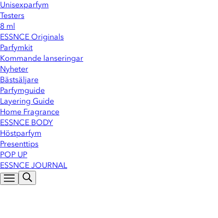
Unisexparfym
Testers
8 ml
ESSNCE Originals
Parfymkit
Kommande lanseringar
Nyheter
Bästsäljare
Parfymguide
Layering Guide
Home Fragrance
ESSNCE BODY
Höstparfym
Presenttips
POP UP
ESSNCE JOURNAL