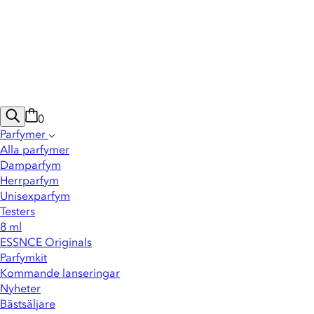
0
Parfymer
Alla parfymer
Damparfym
Herrparfym
Unisexparfym
Testers
8 ml
ESSNCE Originals
Parfymkit
Kommande lanseringar
Nyheter
Bästsäljare