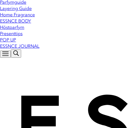
Parfymguide
Layering Guide
Home Fragrance
ESSNCE BODY
Höstparfym
Presenttips
POP UP
ESSNCE JOURNAL