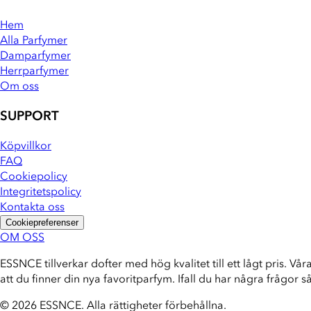
Hem
Alla Parfymer
Damparfymer
Herrparfymer
Om oss
SUPPORT
Köpvillkor
FAQ
Cookiepolicy
Integritetspolicy
Kontakta oss
Cookiepreferenser
OM OSS
ESSNCE tillverkar dofter med hög kvalitet till ett lågt pris. Vår
att du finner din nya favoritparfym. Ifall du har några frågor s
© 2026 ESSNCE
.
Alla rättigheter förbehållna.