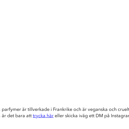
a parfymer är tillverkade i Frankrike och är veganska och cruelty
å är det bara att
trycka här
eller skicka iväg ett DM på Instagr