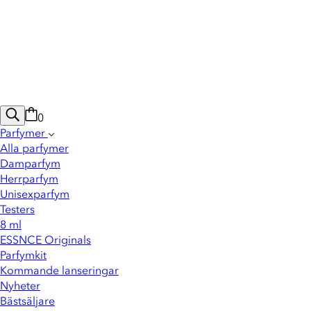
0
Parfymer
Alla parfymer
Damparfym
Herrparfym
Unisexparfym
Testers
8 ml
ESSNCE Originals
Parfymkit
Kommande lanseringar
Nyheter
Bästsäljare