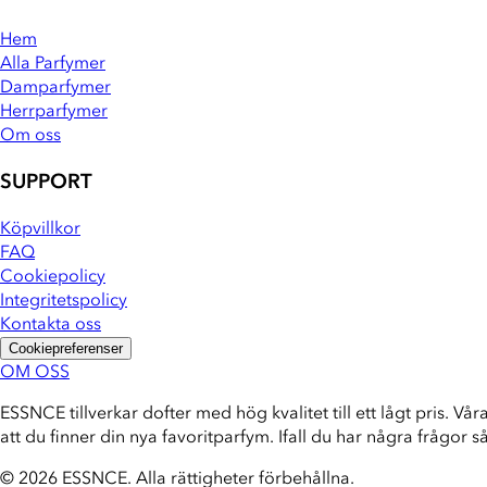
Hem
Alla Parfymer
Damparfymer
Herrparfymer
Om oss
SUPPORT
Köpvillkor
FAQ
Cookiepolicy
Integritetspolicy
Kontakta oss
Cookiepreferenser
OM OSS
ESSNCE tillverkar dofter med hög kvalitet till ett lågt pris. Vår
att du finner din nya favoritparfym. Ifall du har några frågor s
© 2026 ESSNCE
.
Alla rättigheter förbehållna.