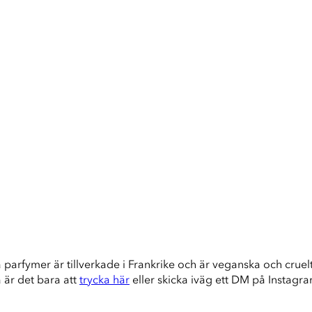
a parfymer är tillverkade i Frankrike och är veganska och cruelty
å är det bara att
trycka här
eller skicka iväg ett DM på Instagr