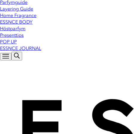
Parfymguide
Layering Guide
Home Fragrance
ESSNCE BODY
Höstparfym
Presenttips
POP UP
ESSNCE JOURNAL