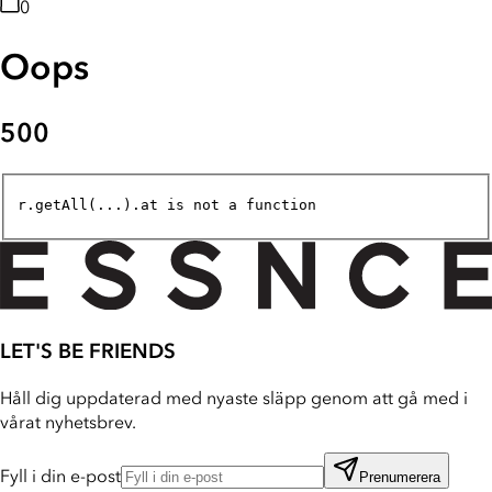
0
Oops
500
r.getAll(...).at is not a function
LET'S BE FRIENDS
Håll dig uppdaterad med nyaste släpp genom att gå med i
vårat nyhetsbrev.
Fyll i din e-post
Prenumerera