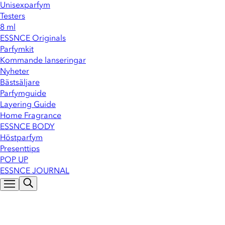
Unisexparfym
Testers
8 ml
ESSNCE Originals
Parfymkit
Kommande lanseringar
Nyheter
Bästsäljare
Parfymguide
Layering Guide
Home Fragrance
ESSNCE BODY
Höstparfym
Presenttips
POP UP
ESSNCE JOURNAL