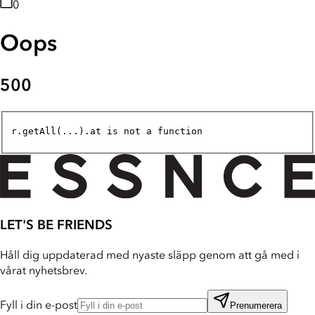
0
Oops
500
r.getAll(...).at is not a function
LET'S BE FRIENDS
Håll dig uppdaterad med nyaste släpp genom att gå med i
vårat nyhetsbrev.
Fyll i din e-post
Prenumerera