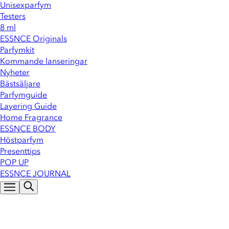
Unisexparfym
Testers
8 ml
ESSNCE Originals
Parfymkit
Kommande lanseringar
Nyheter
Bästsäljare
Parfymguide
Layering Guide
Home Fragrance
ESSNCE BODY
Höstparfym
Presenttips
POP UP
ESSNCE JOURNAL