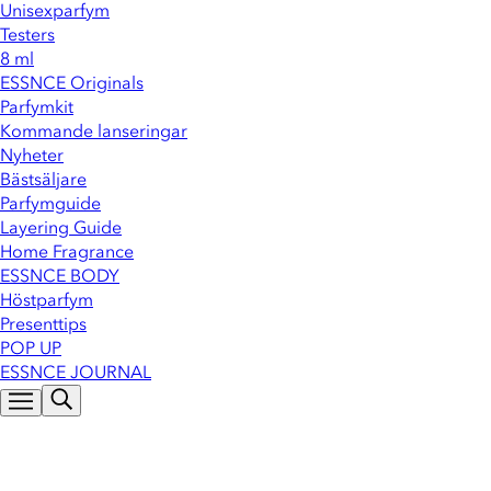
Unisexparfym
Testers
8 ml
ESSNCE Originals
Parfymkit
Kommande lanseringar
Nyheter
Bästsäljare
Parfymguide
Layering Guide
Home Fragrance
ESSNCE BODY
Höstparfym
Presenttips
POP UP
ESSNCE JOURNAL