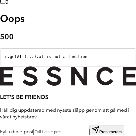
0
Oops
500
r.getAll(...).at is not a function
LET'S BE FRIENDS
Håll dig uppdaterad med nyaste släpp genom att gå med i
vårat nyhetsbrev.
Fyll i din e-post
Prenumerera