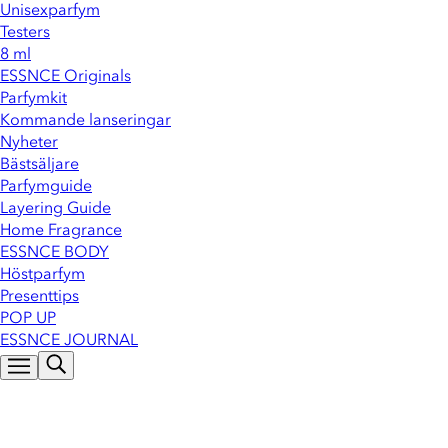
Unisexparfym
Testers
8 ml
ESSNCE Originals
Parfymkit
Kommande lanseringar
Nyheter
Bästsäljare
Parfymguide
Layering Guide
Home Fragrance
ESSNCE BODY
Höstparfym
Presenttips
POP UP
ESSNCE JOURNAL