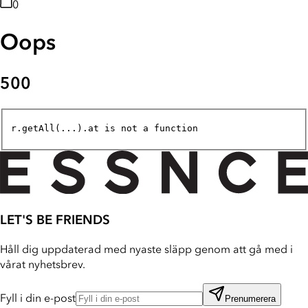
0
Oops
500
r.getAll(...).at is not a function
LET'S BE FRIENDS
Håll dig uppdaterad med nyaste släpp genom att gå med i
vårat nyhetsbrev.
Fyll i din e-post
Prenumerera