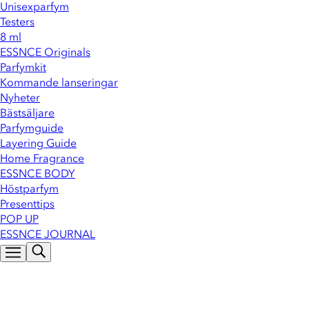
Unisexparfym
Testers
8 ml
ESSNCE Originals
Parfymkit
Kommande lanseringar
Nyheter
Bästsäljare
Parfymguide
Layering Guide
Home Fragrance
ESSNCE BODY
Höstparfym
Presenttips
POP UP
ESSNCE JOURNAL