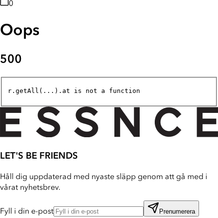
0
Oops
500
r.getAll(...).at is not a function
LET'S BE FRIENDS
Håll dig uppdaterad med nyaste släpp genom att gå med i
vårat nyhetsbrev.
Fyll i din e-post
Prenumerera