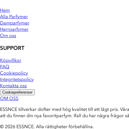
Hem
Alla Parfymer
Damparfymer
Herrparfymer
Om oss
SUPPORT
Köpvillkor
FAQ
Cookiepolicy
Integritetspolicy
Kontakta oss
Cookiepreferenser
OM OSS
ESSNCE tillverkar dofter med hög kvalitet till ett lågt pris. Vår
att du finner din nya favoritparfym. Ifall du har några frågor s
© 2026 ESSNCE
.
Alla rättigheter förbehållna.