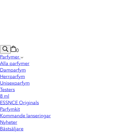
0
Parfymer
Alla parfymer
Damparfym
Herrparfym
Unisexparfym
Testers
8 ml
ESSNCE Originals
Parfymkit
Kommande lanseringar
Nyheter
Bästsäljare