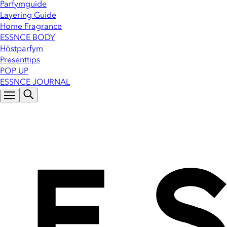
Parfymguide
Layering Guide
Home Fragrance
ESSNCE BODY
Höstparfym
Presenttips
POP UP
ESSNCE JOURNAL