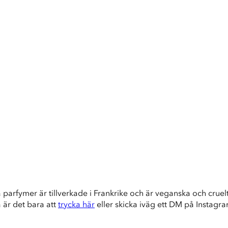
a parfymer är tillverkade i Frankrike och är veganska och cruelty
å är det bara att
trycka här
eller skicka iväg ett DM på Instagr