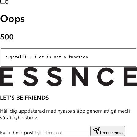
0
Oops
500
r.getAll(...).at is not a function
LET'S BE FRIENDS
Håll dig uppdaterad med nyaste släpp genom att gå med i
vårat nyhetsbrev.
Fyll i din e-post
Prenumerera