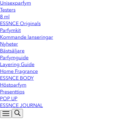
Unisexparfym
Testers
8 ml
ESSNCE Originals
Parfymkit
Kommande lanseringar
Nyheter
Bästsäljare
Parfymguide
Layering Guide
Home Fragrance
ESSNCE BODY
Höstparfym
Presenttips
POP UP
ESSNCE JOURNAL