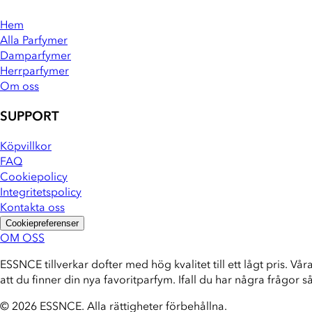
Hem
Alla Parfymer
Damparfymer
Herrparfymer
Om oss
SUPPORT
Köpvillkor
FAQ
Cookiepolicy
Integritetspolicy
Kontakta oss
Cookiepreferenser
OM OSS
ESSNCE tillverkar dofter med hög kvalitet till ett lågt pris. Vår
att du finner din nya favoritparfym. Ifall du har några frågor s
© 2026 ESSNCE
.
Alla rättigheter förbehållna.