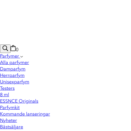
0
Parfymer
Alla parfymer
Damparfym
Herrparfym
Unisexparfym
Testers
8 ml
ESSNCE Originals
Parfymkit
Kommande lanseringar
Nyheter
Bästsäljare