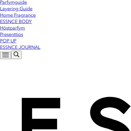
Parfymguide
Layering Guide
Home Fragrance
ESSNCE BODY
Höstparfym
Presenttips
POP UP
ESSNCE JOURNAL