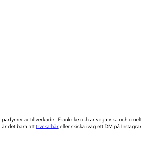
a parfymer är tillverkade i Frankrike och är veganska och cruelty
å är det bara att
trycka här
eller skicka iväg ett DM på Instagr