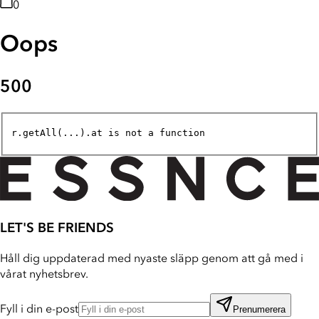
0
Oops
500
r.getAll(...).at is not a function
LET'S BE FRIENDS
Håll dig uppdaterad med nyaste släpp genom att gå med i
vårat nyhetsbrev.
Fyll i din e-post
Prenumerera