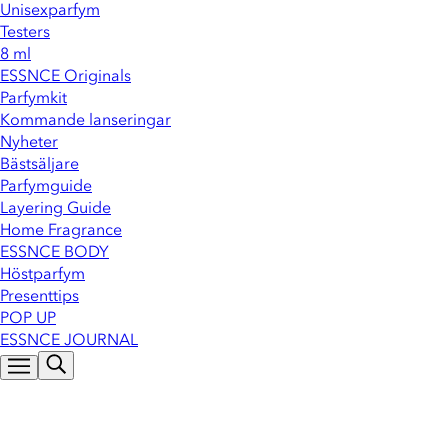
Unisexparfym
Testers
8 ml
ESSNCE Originals
Parfymkit
Kommande lanseringar
Nyheter
Bästsäljare
Parfymguide
Layering Guide
Home Fragrance
ESSNCE BODY
Höstparfym
Presenttips
POP UP
ESSNCE JOURNAL