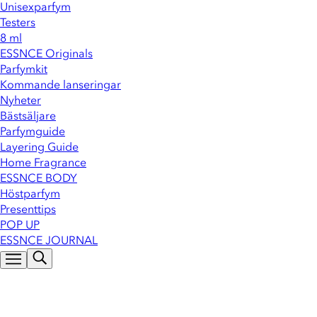
Unisexparfym
Testers
8 ml
ESSNCE Originals
Parfymkit
Kommande lanseringar
Nyheter
Bästsäljare
Parfymguide
Layering Guide
Home Fragrance
ESSNCE BODY
Höstparfym
Presenttips
POP UP
ESSNCE JOURNAL