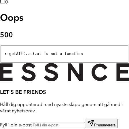
0
Oops
500
r.getAll(...).at is not a function
LET'S BE FRIENDS
Håll dig uppdaterad med nyaste släpp genom att gå med i
vårat nyhetsbrev.
Fyll i din e-post
Prenumerera