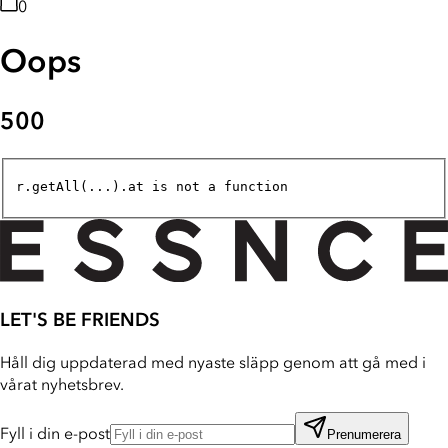
0
Oops
500
r.getAll(...).at is not a function
LET'S BE FRIENDS
Håll dig uppdaterad med nyaste släpp genom att gå med i
vårat nyhetsbrev.
Fyll i din e-post
Prenumerera