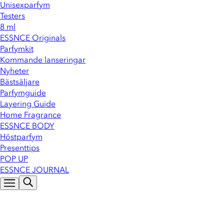
Unisexparfym
Testers
8 ml
ESSNCE Originals
Parfymkit
Kommande lanseringar
Nyheter
Bästsäljare
Parfymguide
Layering Guide
Home Fragrance
ESSNCE BODY
Höstparfym
Presenttips
POP UP
ESSNCE JOURNAL