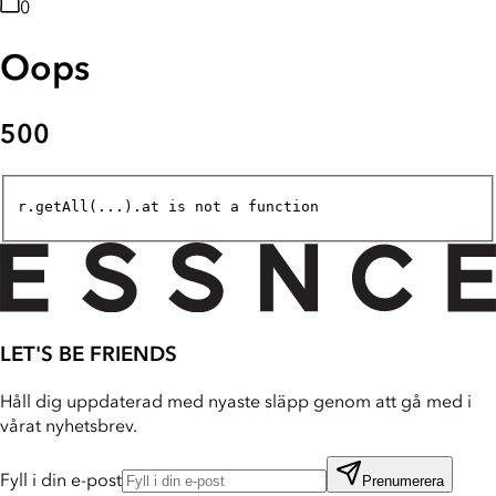
0
Oops
500
r.getAll(...).at is not a function
LET'S BE FRIENDS
Håll dig uppdaterad med nyaste släpp genom att gå med i
vårat nyhetsbrev.
Fyll i din e-post
Prenumerera