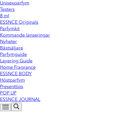
Unisexparfym
Testers
8 ml
ESSNCE Originals
Parfymkit
Kommande lanseringar
Nyheter
Bästsäljare
Parfymguide
Layering Guide
Home Fragrance
ESSNCE BODY
Höstparfym
Presenttips
POP UP
ESSNCE JOURNAL