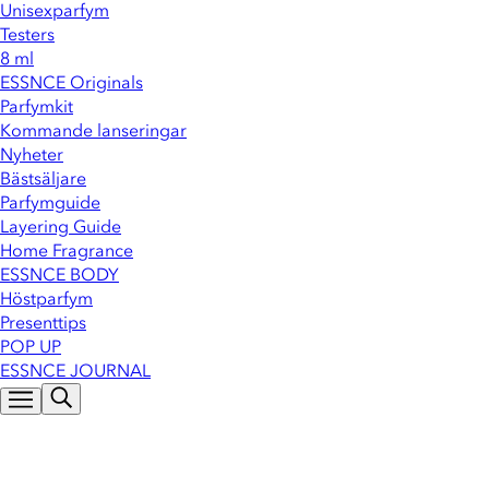
Unisexparfym
Testers
8 ml
ESSNCE Originals
Parfymkit
Kommande lanseringar
Nyheter
Bästsäljare
Parfymguide
Layering Guide
Home Fragrance
ESSNCE BODY
Höstparfym
Presenttips
POP UP
ESSNCE JOURNAL