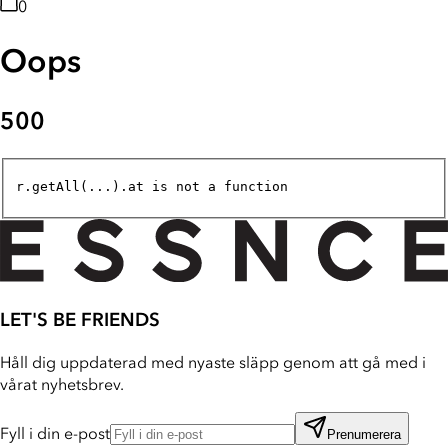
0
Oops
500
r.getAll(...).at is not a function
LET'S BE FRIENDS
Håll dig uppdaterad med nyaste släpp genom att gå med i
vårat nyhetsbrev.
Fyll i din e-post
Prenumerera