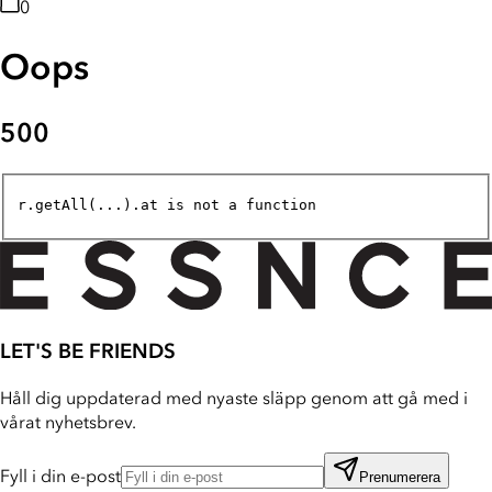
0
Oops
500
r.getAll(...).at is not a function
LET'S BE FRIENDS
Håll dig uppdaterad med nyaste släpp genom att gå med i
vårat nyhetsbrev.
Fyll i din e-post
Prenumerera