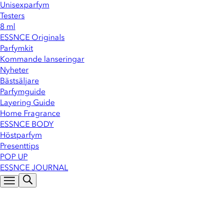
Unisexparfym
Testers
8 ml
ESSNCE Originals
Parfymkit
Kommande lanseringar
Nyheter
Bästsäljare
Parfymguide
Layering Guide
Home Fragrance
ESSNCE BODY
Höstparfym
Presenttips
POP UP
ESSNCE JOURNAL