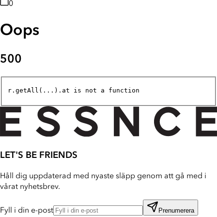
0
Oops
500
r.getAll(...).at is not a function
LET'S BE FRIENDS
Håll dig uppdaterad med nyaste släpp genom att gå med i
vårat nyhetsbrev.
Fyll i din e-post
Prenumerera