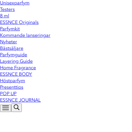
Unisexparfym
Testers
8 ml
ESSNCE Originals
Parfymkit
Kommande lanseringar
Nyheter
Bästsäljare
Parfymguide
Layering Guide
Home Fragrance
ESSNCE BODY
Höstparfym
Presenttips
POP UP
ESSNCE JOURNAL