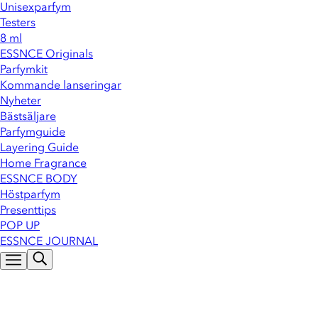
Unisexparfym
Testers
8 ml
ESSNCE Originals
Parfymkit
Kommande lanseringar
Nyheter
Bästsäljare
Parfymguide
Layering Guide
Home Fragrance
ESSNCE BODY
Höstparfym
Presenttips
POP UP
ESSNCE JOURNAL