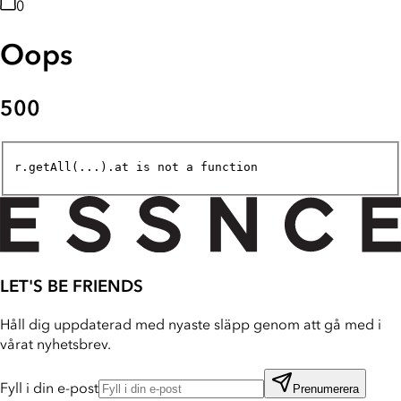
0
Oops
500
r.getAll(...).at is not a function
LET'S BE FRIENDS
Håll dig uppdaterad med nyaste släpp genom att gå med i
vårat nyhetsbrev.
Fyll i din e-post
Prenumerera