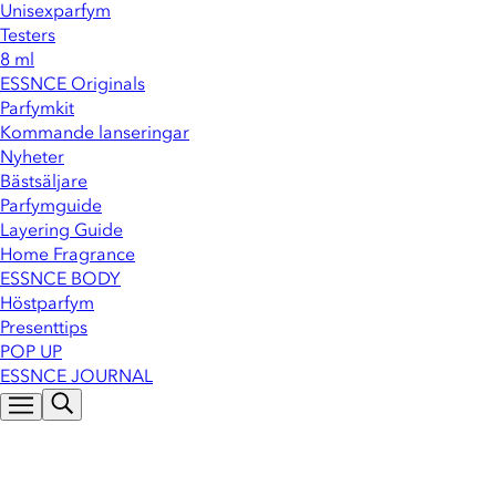
Unisexparfym
Testers
8 ml
ESSNCE Originals
Parfymkit
Kommande lanseringar
Nyheter
Bästsäljare
Parfymguide
Layering Guide
Home Fragrance
ESSNCE BODY
Höstparfym
Presenttips
POP UP
ESSNCE JOURNAL