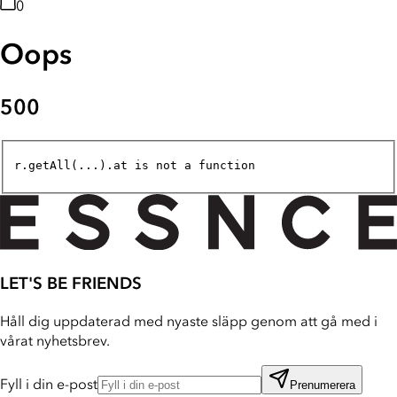
0
Oops
500
r.getAll(...).at is not a function
LET'S BE FRIENDS
Håll dig uppdaterad med nyaste släpp genom att gå med i
vårat nyhetsbrev.
Fyll i din e-post
Prenumerera